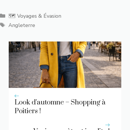
Catégories
🗺️ Voyages & Évasion
Étiquettes
Angleterre
Look d’automne – Shopping à
Poitiers !