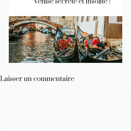
Venise secrète et insolite !
Laisser un commentaire
Commentaire