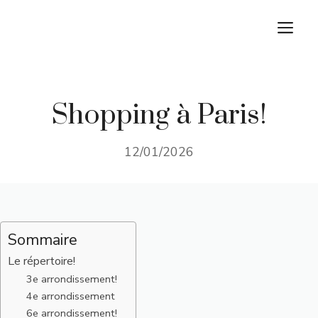
Aller
M
au
contenu
Shopping à Paris!
12/01/2026
Sommaire
Le répertoire!
3e arrondissement!
4e arrondissement
6e arrondissement!