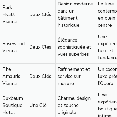
Design moderne
Le luxe
Park
dans un
contemp
Hyatt
Deux Clés
bâtiment
en plein
Vienna
historique
centre
Une
Élégance
Rosewood
expérien
Deux Clés
sophistiquée et
Vienna
luxe et
vues superbes
tendanc
The
Raffinement et
Un coco
Amauris
Deux Clés
service sur-
luxe prè
Vienna
mesure
l’Opéra
Une
Buxbaum
Charme, design
expérien
Boutique
Une Clé
et touche
boutique
Hotel
originale
intime