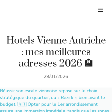
Aller
M
au
contenu
Hotels Vienne Autriche
: mes meilleures
adresses 2026 🏨
28/01/2026
Réussir son escale viennoise repose sur le choix
stratégique du quartier, ou « Bezirk », bien avant le
budget. 🇦🇹 Opter pour le 1er arrondissement
assure une immersion impériale, tandis que les zones